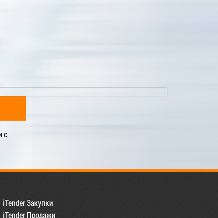
и с
iTender Закупки
iTender Продажи