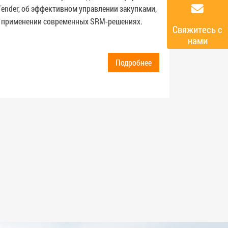
инструм
Tender, об эффективном управлении закупками,
с постав
 применении современных SRM-решениях.
Cвяжитесь с
managem
нами
Подробнее