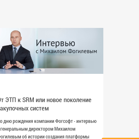
Больш
От ЭТП к SRM или новое поколение
закупочных систем
Онлайн-
компани
о дню рождения компании Фогсофт - интервью
«Больше
 генеральным директором Михаилом
будем р
огилевым об истории создания платформы