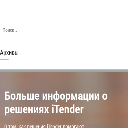
Найти:
Архивы
Больше информации о
решениях iTender
О том, как решения iTender помогают