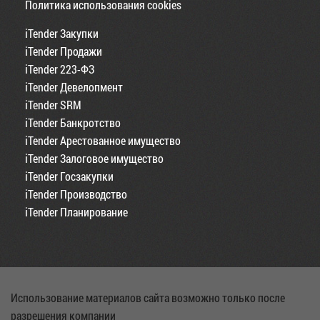
Политика использования cookies
iTender Закупки
iTender Продажи
iTender 223-ФЗ
iTender Девелопмент
iTender SRM
iTender Банкротство
iTender Арестованное имущество
iTender Залоговое имущество
iTender Госзакупки
iTender Производство
iTender Планирование
Использование материалов сайта возможно только после
разрешения компании