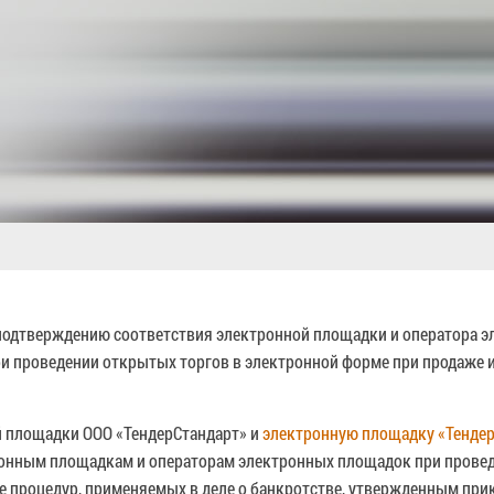
о подтверждению соответствия электронной площадки и оператора
 проведении открытых торгов в электронной форме при продаже 
й площадки ООО «ТендерСтандарт» и
электронную площадку «Тенде
онным площадкам и операторам электронных площадок при провед
е процедур, применяемых в деле о банкротстве, утвержденным пр