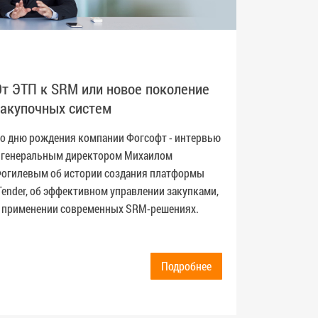
Больш
От ЭТП к SRM или новое поколение
закупочных систем
Онлайн-
компани
о дню рождения компании Фогсофт - интервью
«Больше
 генеральным директором Михаилом
будем р
огилевым об истории создания платформы
инструм
Tender, об эффективном управлении закупками,
с постав
 применении современных SRM-решениях.
managem
Подробнее