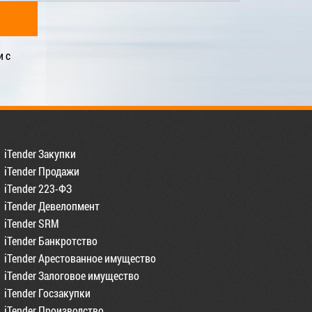
и с
iTender Закупки
iTender Продажи
iTender 223-ФЗ
iTender Девелопмент
iTender SRM
iTender Банкротство
iTender Арестованное имущество
iTender Залоговое имущество
iTender Госзакупки
iTender Производство