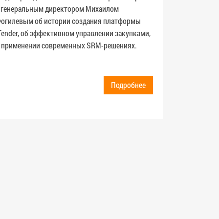
«Больше
 генеральным директором Михаилом
будем р
огилевым об истории создания платформы
инструм
Tender, об эффективном управлении закупками,
с постав
 применении современных SRM-решениях.
managem
Подробнее