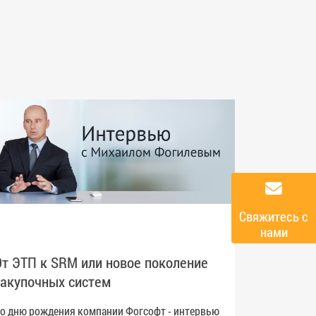
Cвяжитесь с
нами
Больш
От ЭТП к SRM или новое поколение
закупочных систем
Онлайн-
компани
о дню рождения компании Фогсофт - интервью