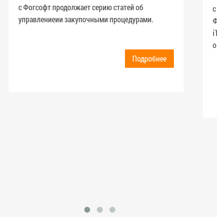
с Фогсофт продолжает серию статей об
с
управлениеии закупочными процедурами.
Ф
i
о
Подробнее