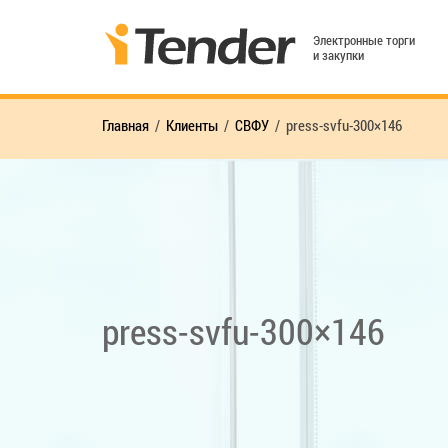
Электронные торги
и закупки
Главная
Клиенты
СВФУ
press-svfu-300×146
press-svfu-300×146