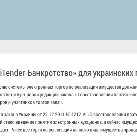
iTender-Банкротство» для украинских
ию системы электронных торгов по реализации имущества должник
соответствует новой редакции закона «О восстановлении платежесп
ов и участников торгов задач.
кция закона Украины от 22.12.2011 № 4212-VI «О восстановлении пл
й стало введение понятия электронных аукционов, и сейчас имуще
ах. Ранее все торги по реализации данного вида имущества провод