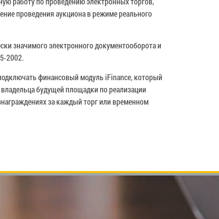
йную работу по проведению электронных торгов,
чение проведения аукциона в режиме реального
ески значимого электронного документооборота и
5-2002.
подключать финансовый модуль iFinance, который
 владельца будущей площадки по реализации
ознаграждениях за каждый торг или временном
Найти: