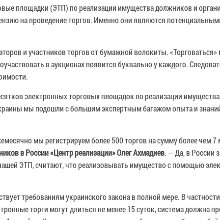
вые площадки (ЭТП) по реализации имущества должников и органи
зию на проведение торгов. Именно они являются потенциальными
торов и участников торгов от бумажной волокиты. «Торговаться» 
участвовать в аукционах появится буквально у каждого. Следовате
оимости.
х десятков электронных торговых площадок по реализации имущест
Украины мы подошли с большим экспертным багажом опыта и знани
жемесячно мы регистрируем более 500 торгов на сумму более чем 7
иков в России «Центр реализации» Олег Ахмадиев
. — Да, в России
 нашей ЭТП, считают, что реализовывать имущество с помощью эле
твует требованиям украинского закона в полной мере. В частности
лектронные торги могут длиться не менее 15 суток, система должна