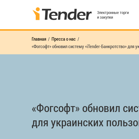
Электронные торги
и закупки
Главная
Пресса о нас
«Фогсофт» обновил систему «iTender-Банкротство» для 
«Фогсофт» обновил сис
для украинских пользо