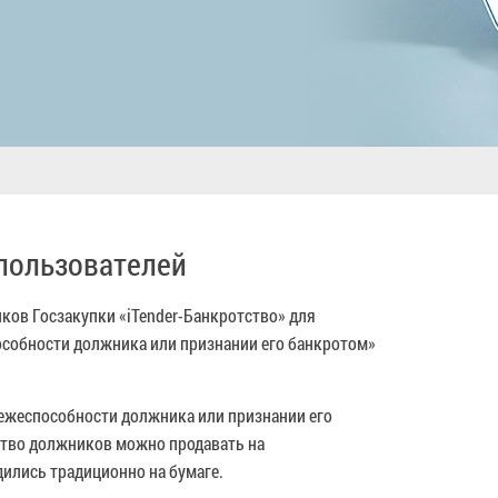
 пользователей
ов Госзакупки «iTender-Банкротство» для
особности должника или признании его банкротом»
атежеспособности должника или признании его
ство должников можно продавать на
ились традиционно на бумаге.