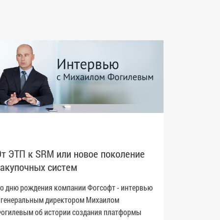
Больш
От ЭТП к SRM или новое поколение
закупочных систем
Онлайн-
компани
о дню рождения компании Фогсофт - интервью
«Больше
 генеральным директором Михаилом
будем р
огилевым об истории создания платформы