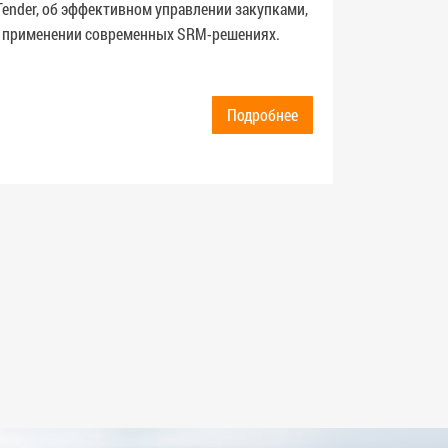
инструм
Tender, об эффективном управлении закупками,
с постав
 применении современных SRM-решениях.
managem
Подробнее