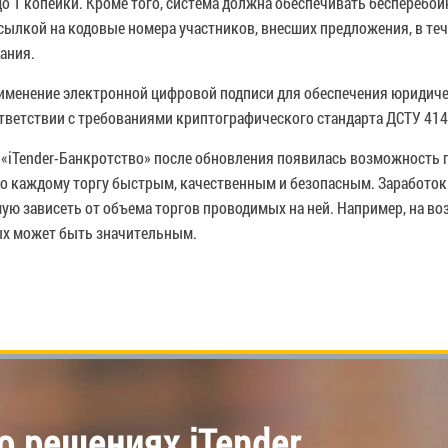
до 1 копейки. Кроме того, система должна обеспечивать бесперебо
сылкой на кодовые номера участников, внесших предложения, в те
чания.
рименение электронной цифровой подписи для обеспечения юридич
тветствии с требованиями криптографического стандарта ДСТУ 414
iTender-Банкротство» после обновления появилась возможность 
о каждому торгу быстрым, качественным и безопасным. Заработок
ую зависеть от объема торгов проводимых на ней. Например, на в
ых может быть значительным.
 решениях iTender