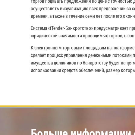
торгов подавать предложения по цене с точностью 
осуществлять визуализацию всех предложений со с
времени, а также в течение семи лет после его окон
Система «iTender-Банкротство» предусматривает п
юридической значимости проводимых торгов, в соо
К электронным торговым площадкам на платформе «
сделает процесс управления денежными потоками п
имущества должников по банкротству будет напрям
использовании средств обеспечений, размер котор
Больше информации о